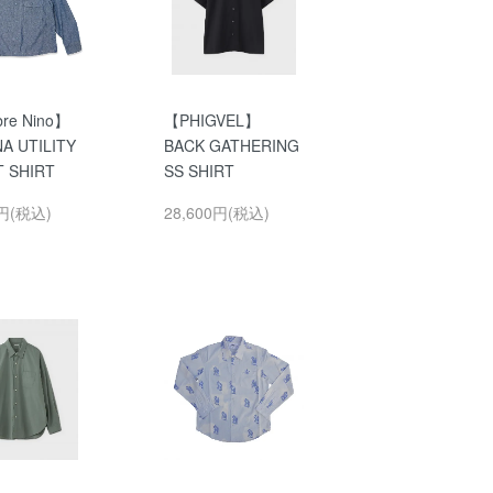
re Nino】
【PHIGVEL】
A UTILITY
BACK GATHERING
T SHIRT
SS SHIRT
0円(税込)
28,600円(税込)