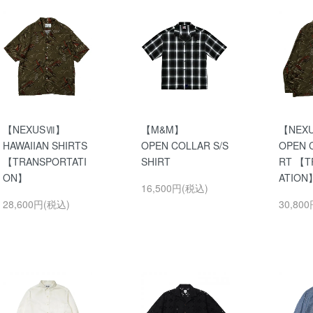
【NEXUSⅦ】
【M&M】
【NEX
HAWAIIAN SHIRTS
OPEN COLLAR S/S
OPEN 
【TRANSPORTATI
SHIRT
RT 【T
ON】
ATION
16,500円(税込)
28,600円(税込)
30,80