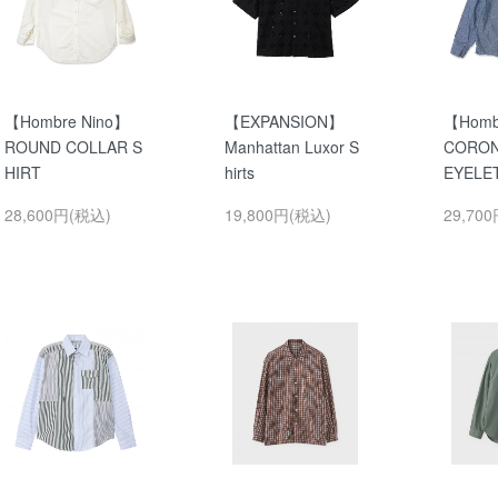
【Hombre Nino】
【EXPANSION】
【Homb
ROUND COLLAR S
Manhattan Luxor S
CORON
HIRT
hirts
EYELE
28,600円(税込)
19,800円(税込)
29,70