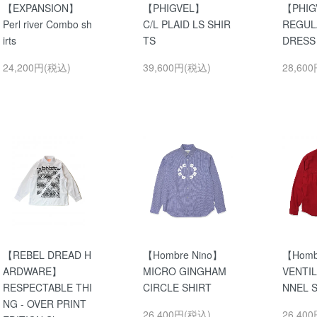
【EXPANSION】
【PHIGVEL】
【PHIG
Perl river Combo sh
C/L PLAID LS SHIR
REGUL
irts
TS
DRESS
24,200円(税込)
39,600円(税込)
28,60
【REBEL DREAD H
【Hombre Nino】
【Homb
ARDWARE】
MICRO GINGHAM
VENTIL
RESPECTABLE THI
CIRCLE SHIRT
NNEL S
NG - OVER PRINT
26,400円(税込)
26,40