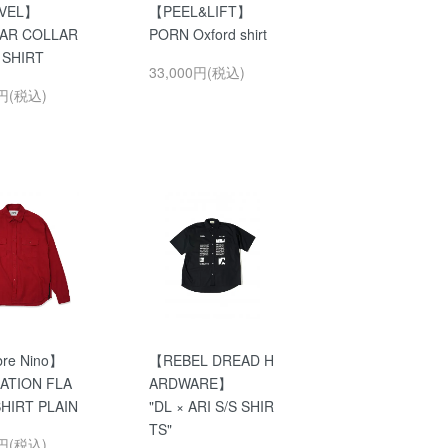
VEL】
【PEEL&LIFT】
AR COLLAR
PORN Oxford shirt
 SHIRT
33,000円(税込)
0円(税込)
re Nino】
【REBEL DREAD H
ATION FLA
ARDWARE】
HIRT PLAIN
"DL × ARI S/S SHIR
TS"
0円(税込)