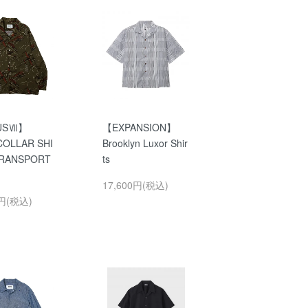
USⅦ】
【EXPANSION】
COLLAR SHI
Brooklyn Luxor Shir
RANSPORT
ts
】
17,600円(税込)
0円(税込)