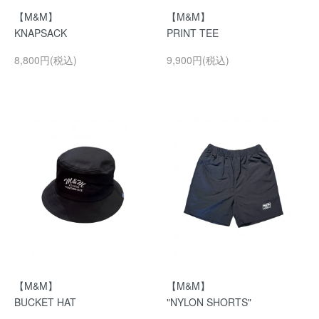
【M&M】
【M&M】
KNAPSACK
PRINT TEE
8,800円(税込)
9,900円(税込)
【M&M】
【M&M】
BUCKET HAT
"NYLON SHORTS"