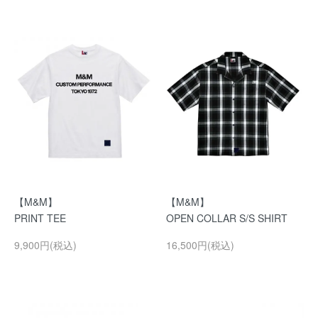
【M&M】
【M&M】
PRINT TEE
OPEN COLLAR S/S SHIRT
9,900円(税込)
16,500円(税込)