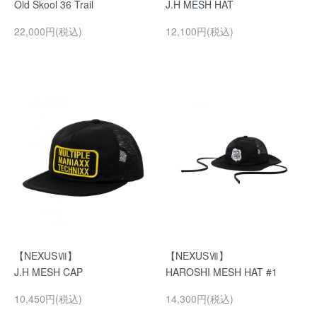
Old Skool 36 Trail
J.H MESH HAT
22,000円(税込)
12,100円(税込)
【NEXUSⅦ】
【NEXUSⅦ】
J.H MESH CAP
HAROSHI MESH HAT #1
10,450円(税込)
14,300円(税込)