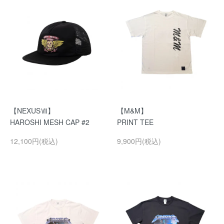
【NEXUSⅦ】
【M&M】
HAROSHI MESH CAP #2
PRINT TEE
12,100円(税込)
9,900円(税込)