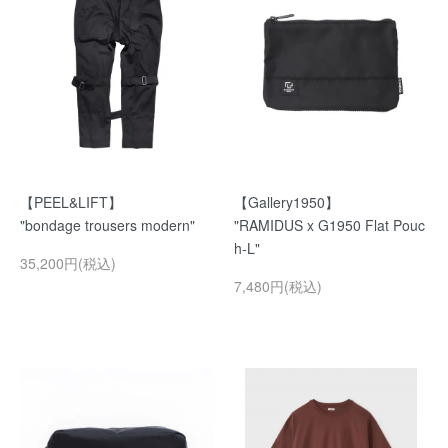
【PEEL&LIFT】
【Gallery1950】
"bondage trousers modern"
"RAMIDUS x G1950 Flat Pouc
h-L"
35,200円(税込)
7,480円(税込)