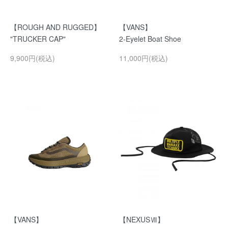
【ROUGH AND RUGGED】
【VANS】
"TRUCKER CAP"
2-Eyelet Boat Shoe
9,900円(税込)
11,000円(税込)
【VANS】
【NEXUSⅦ】