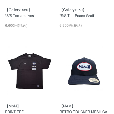
【Gallery1950】
【Gallery1950】
"S/S Tee-archives"
"S/S Tee-Peace Graff"
6,600円(税込)
6,600円(税込)
【M&M】
【M&M】
PRINT TEE
RETRO TRUCKER MESH CA