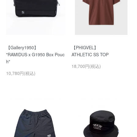
【Gallery1950】
【PHIGVEL】
"RAMIDUS x G1950 Box Pouc
ATHLETIC SS TOP
h"
18,700円(税込)
10,780円(税込)