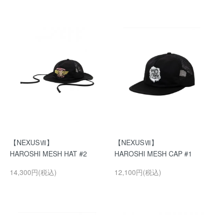
【NEXUSⅦ】
【NEXUSⅦ】
HAROSHI MESH HAT #2
HAROSHI MESH CAP #1
14,300円(税込)
12,100円(税込)