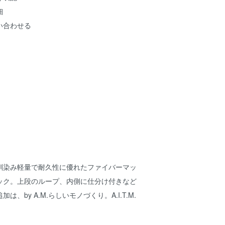
細
い合わせる
馴染み軽量で耐久性に優れたファイバーマッ
ック。上段のループ、内側に仕分け付きなど
、by A.M.らしいモノづくり。A.I.T.M.
。