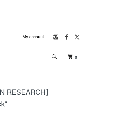
My account
0
N RESEARCH】
ck"