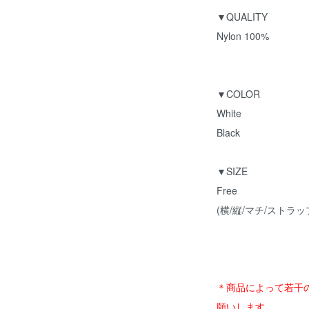
▼QUALITY
Nylon 100%
▼COLOR
White
Black
▼SIZE
Free
(横/縦/マチ/ストラップ長:
＊商品によって若干
願いします。