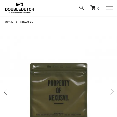
0
ホーム
NEXUSⅦ.