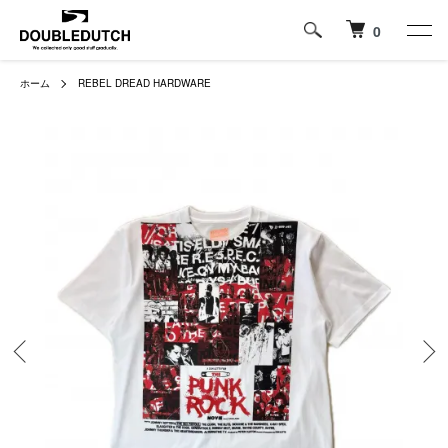
0
ホーム
REBEL DREAD HARDWARE